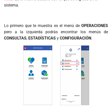
Procesos
sistema.
Checador de Precios
Lo primero que te muestra es el menú de
OPERACIONES
Configuración Operatividad
pero a la izquierda podrás encontrar los menús de
CONSULTAS
,
ESTADÍSTICAS
y
CONFIGURACIÓN
.
Configuración de Respaldos
Configuración de
Dispositivos