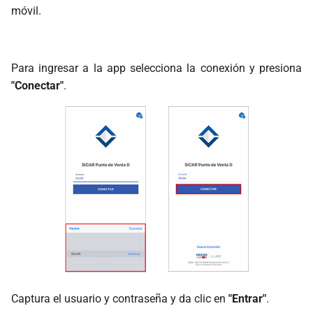
móvil.
Clientes
Reportes
Proveedores
Para ingresar a la app selecciona la conexión y presiona
"Conectar"
.
Compras
Pedidos
Membresías
Ventas
Abonos a Créditos
Corte de Caja
Facturación CFDI
Captura el usuario y contraseña y da clic en
"Entrar"
.