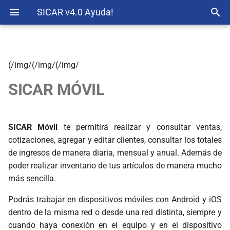
SICAR v4.0 Ayuda!
(/img/(/img/(/img/
Instalación
Insumos
Nube SICAR
SICAR v4.x
Sugerencias
SICAR MÓVIL
Activación de Licencia
Platillos
Traspasos
Configuración Básica
Combos
SICAR Móvil
te permitirá realizar y consultar ventas,
cotizaciones, agregar y editar clientes, consultar los totales
Activación de Plugins
Zonas y Mesas
de ingresos de manera diaria, mensual y anual. Además de
poder realizar inventario de tus artículos de manera mucho
Artículos
Comandero
más sencilla.
Paquetes
Cocina
Podrás trabajar en dispositivos móviles con Android y iOS
dentro de la misma red o desde una red distinta, siempre y
Inventarios
Meseros y Empleados
cuando haya conexión en el equipo y en el dispositivo