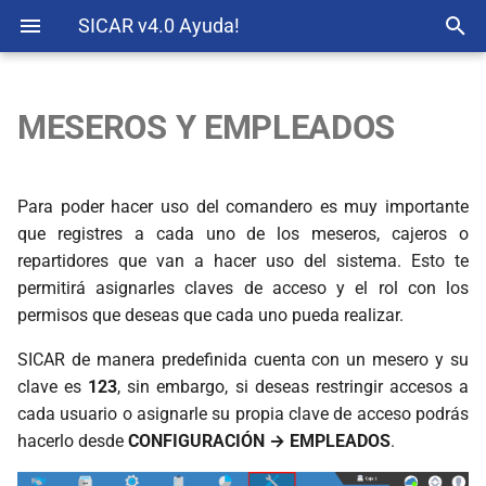
SICAR v4.0 Ayuda!
MESEROS Y EMPLEADOS
Instalación
Agregar Mesero
Nube SICAR
Contratar SICAR Móvil
SICAR v4.x
Sugerencias
Activación de Licencia
Editar Mesero
Traspasos
Entorno Básico
Para poder hacer uso del comandero es muy importante
que registres a cada uno de los meseros, cajeros o
Configuración Básica
Eliminar Mesero
Operaciones
repartidores que van a hacer uso del sistema. Esto te
permitirá asignarles claves de acceso y el rol con los
Activación de Plugins
Consultas
permisos que deseas que cada uno pueda realizar.
Artículos
Estadísticas
SICAR de manera predefinida cuenta con un mesero y su
clave es
123
, sin embargo, si deseas restringir accesos a
Paquetes
Configuración
cada usuario o asignarle su propia clave de acceso podrás
hacerlo desde
CONFIGURACIÓN → EMPLEADOS
.
Inventarios