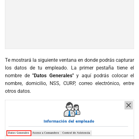
Cotización
Preartículos
Promociones
Nota de Crédito
Te mostrará la siguiente ventana en donde podrás capturar
los datos de tu empleado. La primer pestaña tiene el
Devoluciones a Proveedor
nombre de
"Datos Generales"
y aquí podrás colocar el
nombre, domicilio, NSS, CURP, correo electrónico, entre
Vacaciones
otros datos.
Reportes
Estadísticas
Multiservicios