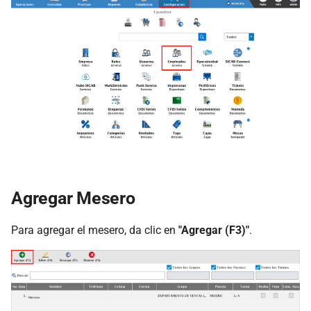
Clientes
Proveedores
Compras
Pedidos
Membresías
Ventas
Agregar Mesero
Abonos a Créditos
Para agregar el mesero, da clic en
"Agregar (F3)"
.
Corte de Caja
Facturación CFDI