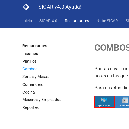
SICAR v4.0 Ayuda!
Inicio
SICAR 4.0
Restaurantes
Nube SICAR
S
COMBOS
Restaurantes
Insumos
Platillos
Podrás crear com
Combos
horas en las que
Zonas y Mesas
Comandero
Para crearlos di
Cocina
Meseros y Empleados
Reportes