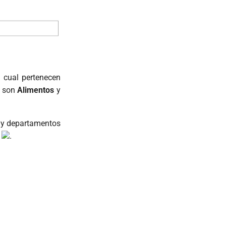
l cual pertenecen
s son
Alimentos
y
s y departamentos
e
.